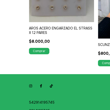
LISTER X 12
AROS ACERO ENGARZADO EL STRASS
X 12 PARES
$8.000,00
SCUNZI
$800
542914195745