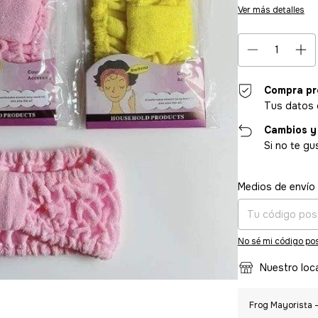
Ver más detalles
Compra pr
Tus datos 
Cambios y
Si no te gu
Entregas para el CP
Medios de envío
No sé mi código pos
Nuestro loc
Frog Mayorista -