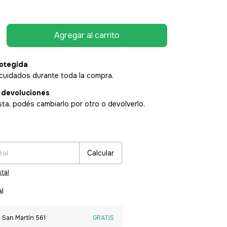
otegida
cuidados durante toda la compra.
 devoluciones
sta, podés cambiarlo por otro o devolverlo.
:
Cambiar CP
Calcular
tal
al
 San Martín 561
GRATIS