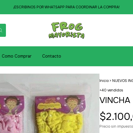
¡ESCRIBINOS POR WHATSAPP PARA COORDINAR LA COMPRA!
Como Comprar
Contacto
Inicio
>
NUEVOS IN
+40 vendidos
VINCHA
$2.100
Precio sin impuest