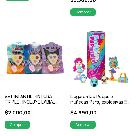
$3.500,00
SET INFANTIL PINTURA
Llegaron las Poppsie
TRIPLE . INCLUYE LABIAL
muñecas Party explosivas !!!
SOMBRAS Y ESMALTE!
Giras y explotan con
$2.000,00
$4.990,00
sorpresas en tubo