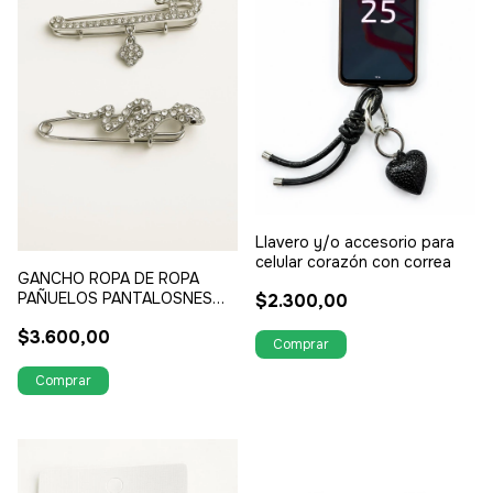
Llavero y/o accesorio para
celular corazón con correa
GANCHO ROPA DE ROPA
PAÑUELOS PANTALOSNES
$2.300,00
PARA DORNO EN LAS
$3.600,00
CARTERAS (REALZA
CUALQUIER LOOK) FORMA DE
SERPIENTE Y CON DIJE
TREBOL STRASS