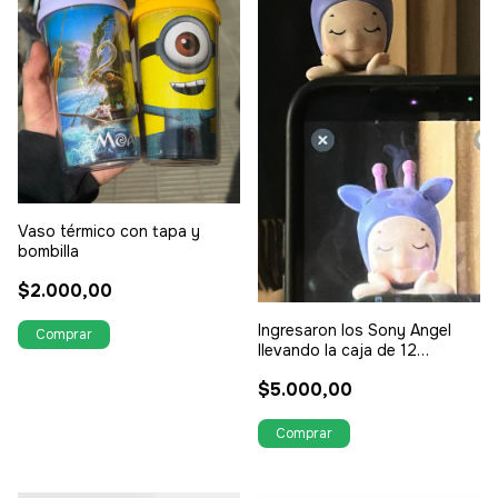
Vaso térmico con tapa y
bombilla
$2.000,00
Ingresaron los Sony Angel
llevando la caja de 12
unidades tenes 20% de
$5.000,00
descuento