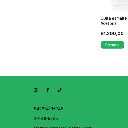
Quita esmalte
Acetona
$1.200,00
542914195745
2914195745