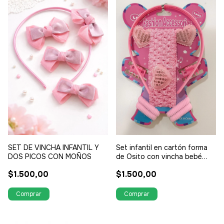
SET DE VINCHA INFANTIL Y
Set infantil en cartón forma
DOS PICOS CON MOÑOS
de Osito con vincha bebé
más vincha plástica más dos
$1.500,00
$1.500,00
colera con aplique 4 colitas
rosadas más 2 broches
rosados