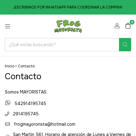
¡ESCRIBINOS POR WHATSAPP PARA COORDINAR LA COMPRA!
0
Inicio
>
Contacto
Contacto
Somos MAYORISTAS.
542914195745
2914195745
frogmayororista@hotmail.com
San Martín 561. Horario de atención de Lunes a Viernes de