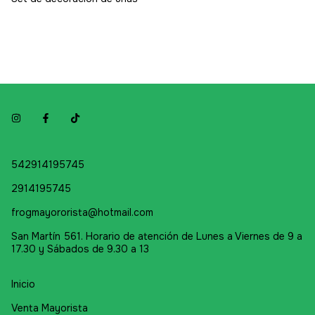
542914195745
2914195745
frogmayororista@hotmail.com
San Martín 561. Horario de atención de Lunes a Viernes de 9 a
17.30 y Sábados de 9.30 a 13
Inicio
Venta Mayorista