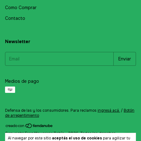
Como Comprar
Contacto
Newsletter
Medios de pago
Defensa de las y los consumidores. Para reclamos
ingresá acá.
/
Botón
de arrepentimiento
Copyright Frog Mayorista Bahía - 2026. Todos los derechos
Al navegar por este sitio
aceptás el uso de cookies
para agilizar tu
reservados.