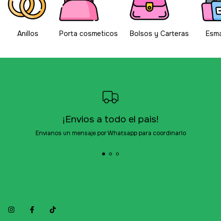
Anillos
Porta cosmeticos
Bolsos y Carteras
Esma
¡Envios a todo el pais!
Envianos un mensaje por Whatsapp para coordinarlo