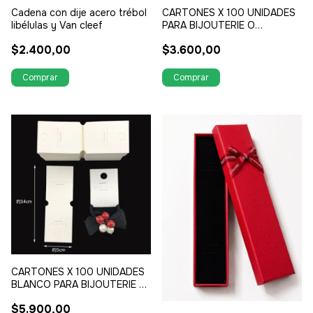
Cadena con dije acero trébol
CARTONES X 100 UNIDADES
libélulas y Van cleef
PARA BIJOUTERIE O
ACCESORIOS SON DE 8 CM X
$2.400,00
$3.600,00
4 DE ANCHO
CARTONES X 100 UNIDADES
BLANCO PARA BIJOUTERIE O
ACCESORIOS DE PELO
$5.900,00