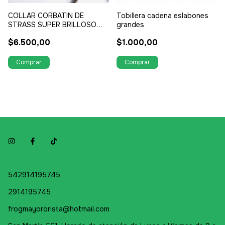
COLLAR CORBATIN DE
Tobillera cadena eslabones
STRASS SUPER BRILLOSO
grandes
LARGO ULTIMA TENDENCIA
$6.500,00
$1.000,00
542914195745
2914195745
frogmayororista@hotmail.com