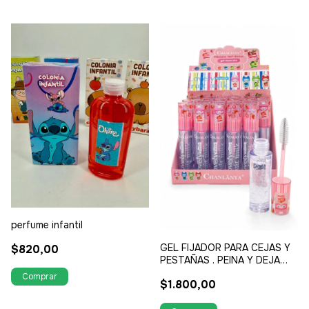
perfume infantil
GEL FIJADOR PARA CEJAS Y
$820,00
PESTAÑAS . PEINA Y DEJA
PROLIJAS CEJAS Y
$1.800,00
PESTAÑAS LEVANTA Y
ORDENA. DA EFECTO