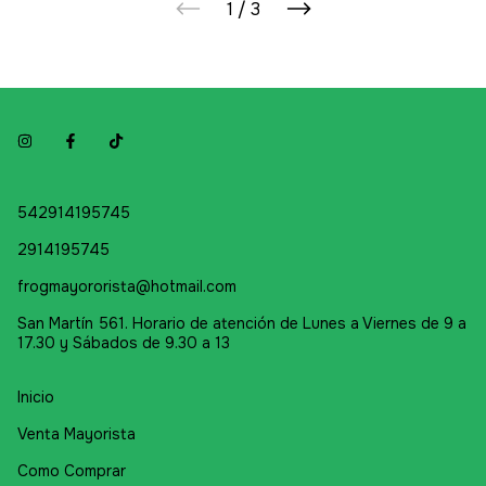
1
/
3
542914195745
2914195745
frogmayororista@hotmail.com
San Martín 561. Horario de atención de Lunes a Viernes de 9 a
17.30 y Sábados de 9.30 a 13
Inicio
Venta Mayorista
Como Comprar