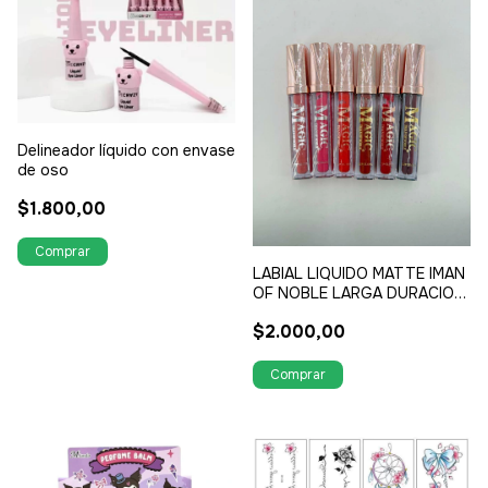
Delineador líquido con envase
de oso
$1.800,00
LABIAL LIQUIDO MATTE IMAN
OF NOBLE LARGA DURACION,
INTRANSFERIBLE , A PRUEBA
$2.000,00
DE AGUA