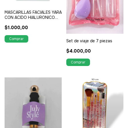
MASCARILLAS FACIALES YARA
CON ACIDO HIALURONICO
ANTI EDAD Y ARRUGAS
$1.000,00
IDEALES PARA TU RUTINA DE
SKIN CARE
Set de viaje de 7 piezas
$4.000,00