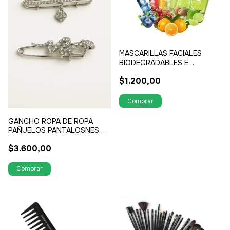
MASCARILLAS FACIALES
BIODEGRADABLES E
HIDRATANTES
$1.200,00
GANCHO ROPA DE ROPA
PAÑUELOS PANTALOSNES
PARA DORNO EN LAS
$3.600,00
CARTERAS (REALZA
CUALQUIER LOOK) FORMA DE
SERPIENTE Y CON DIJE
TREBOL STRASS