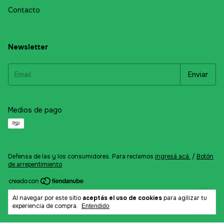
Contacto
Newsletter
Medios de pago
Defensa de las y los consumidores. Para reclamos
ingresá acá.
/
Botón
de arrepentimiento
Copyright Frog Mayorista Bahía - 2026. Todos los derechos
Al navegar por este sitio
aceptás el uso de cookies
para agilizar tu
reservados.
experiencia de compra.
Entendido