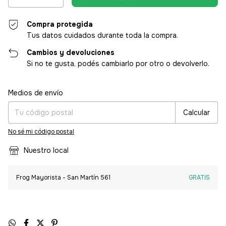
Compra protegida
Tus datos cuidados durante toda la compra.
Cambios y devoluciones
Si no te gusta, podés cambiarlo por otro o devolverlo.
Entregas para el CP:
Cambiar CP
Medios de envío
Calcular
No sé mi código postal
Nuestro local
Frog Mayorista - San Martín 561
GRATIS