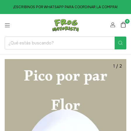
¡ESCRIBINOS POR WHATSAPP PARA COORDINAR LA COMPRA!
0
1
/
2