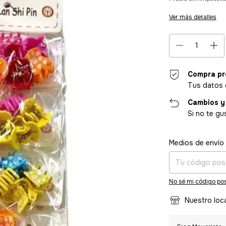
Ver más detalles
Compra pr
Tus datos 
Cambios y
Si no te gu
Entregas para el CP
Medios de envío
No sé mi código pos
Nuestro loc