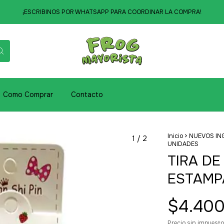
¡ESCRIBINOS POR WHATSAPP PARA COORDINAR LA COMPRA!
Como Comprar
Contacto
Inicio
>
NUEVOS IN
1
/
2
UNIDADES
TIRA DE
ESTAMP
$4.400
Precio sin impuest