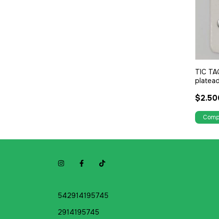
TIC T
platea
$2.50
542914195745
2914195745