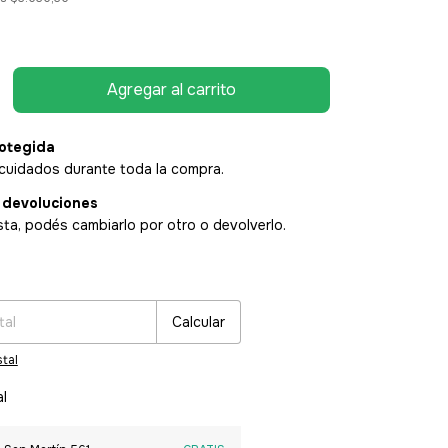
otegida
cuidados durante toda la compra.
 devoluciones
sta, podés cambiarlo por otro o devolverlo.
:
Cambiar CP
Calcular
tal
al