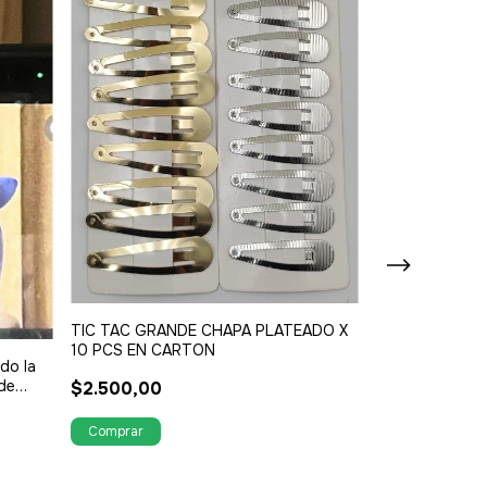
BOLSO ALPILL
PCS 33 X 46 
$14.000,00
TIC TAC GRANDE CHAPA PLATEADO X
10 PCS EN CARTON
do la
de
$2.500,00