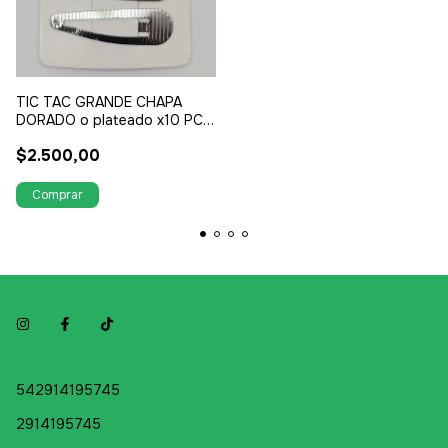
TIC TAC GRANDE CHAPA
DORADO o plateado x10 PCS
EN CARD 5 CM
$2.500,00
542914195745
2914195745