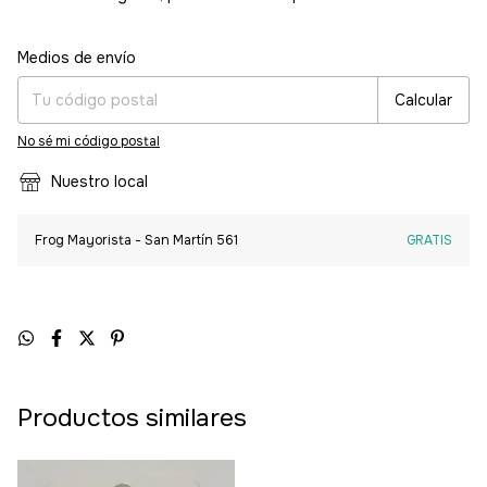
Entregas para el CP:
Cambiar CP
Medios de envío
Calcular
No sé mi código postal
Nuestro local
Frog Mayorista - San Martín 561
GRATIS
Productos similares