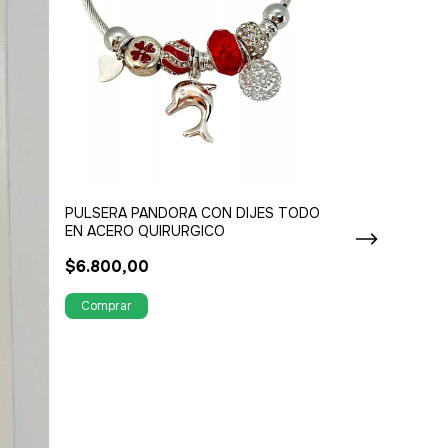
COLITAS PELO
APLIQUES DIV
$700,00
PULSERA PANDORA CON DIJES TODO
EN ACERO QUIRURGICO
$6.800,00