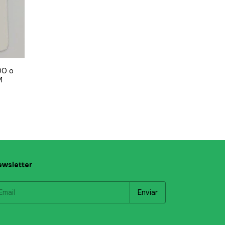
DO o
M
wsletter