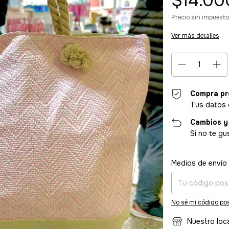
$14.00
Precio sin impuest
Ver más detalles
Compra pr
Tus datos 
Cambios y
Si no te gu
Entregas para el CP
Medios de envío
No sé mi código pos
Nuestro loc