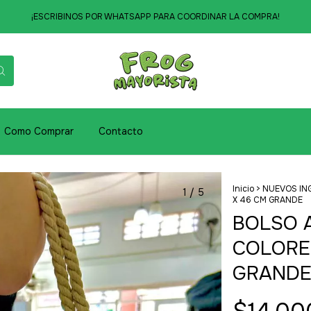
¡ESCRIBINOS POR WHATSAPP PARA COORDINAR LA COMPRA!
Como Comprar
Contacto
Inicio
>
NUEVOS IN
1
/
5
X 46 CM GRANDE
BOLSO 
COLORES
GRAND