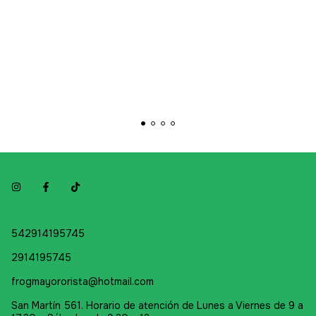
542914195745
2914195745
frogmayororista@hotmail.com
San Martín 561. Horario de atención de Lunes a Viernes de 9 a