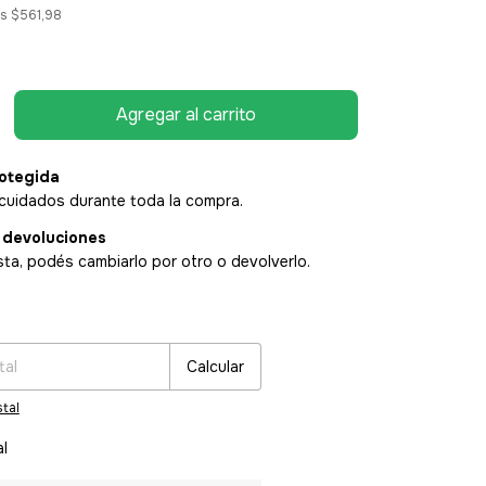
os
$561,98
otegida
cuidados durante toda la compra.
 devoluciones
sta, podés cambiarlo por otro o devolverlo.
:
Cambiar CP
Calcular
tal
al