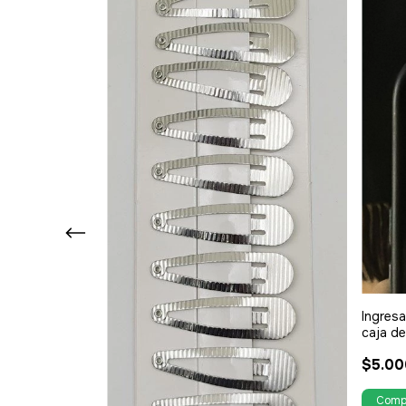
N OVALOS
Ingresa
caja d
descue
$5.00