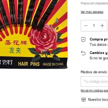
Precio sin impuest
Ver más detalles
Compra pr
Tus datos 
Cambios y
Si no te gu
Entregas para el CP
Medios de envío
No sé mi código pos
Nuestro loc