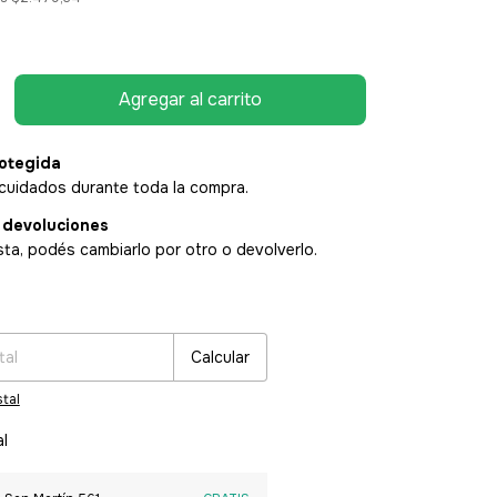
otegida
cuidados durante toda la compra.
 devoluciones
sta, podés cambiarlo por otro o devolverlo.
:
Cambiar CP
Calcular
tal
al