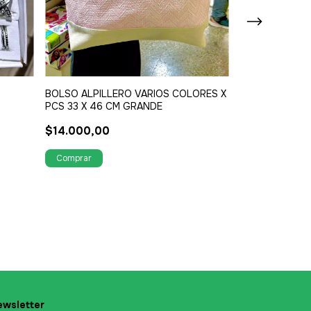
BOLSO ALPILLERO VARIOS COLORES X
PCS 33 X 46 CM GRANDE
$14.000,00
Ingresaron los 
caja de 12 uni
descuento
$5.000,00
wsletter