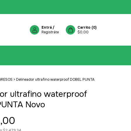
Entrá
/
Carrito
(
0
)
Registráte
$0,00
GRESOS
>
Delineador ultrafino waterproof DOBEL PUNTA
or ultrafino waterproof
PUNTA Novo
,00
os
$2.479,34