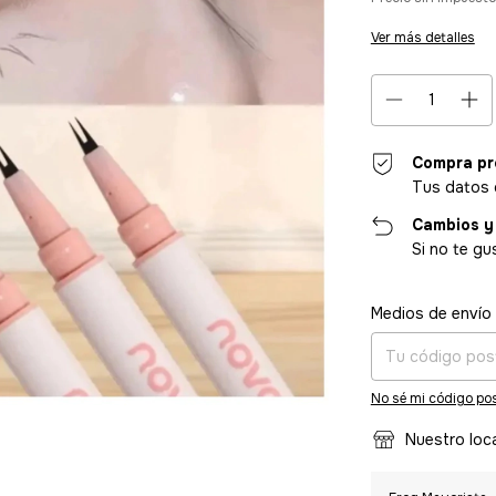
Ver más detalles
Compra pr
Tus datos 
Cambios y
Si no te gu
Entregas para el CP
Medios de envío
No sé mi código pos
Nuestro loc