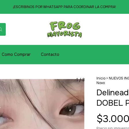
¡ESCRIBINOS POR WHATSAPP PARA COORDINAR LA COMPRA!
Como Comprar
Contacto
Inicio
>
NUEVOS IN
1
/
3
Novo
Delinead
DOBEL 
$3.000
Precio sin impuest