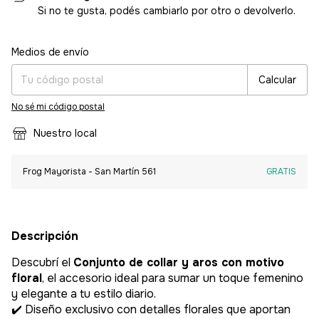
Si no te gusta, podés cambiarlo por otro o devolverlo.
Entregas para el CP:
Cambiar CP
Medios de envío
Calcular
No sé mi código postal
Nuestro local
Frog Mayorista - San Martín 561
GRATIS
Descripción
Descubrí el
Conjunto de collar y aros con motivo
floral
, el accesorio ideal para sumar un toque femenino
y elegante a tu estilo diario.
✔️ Diseño exclusivo con detalles florales que aportan