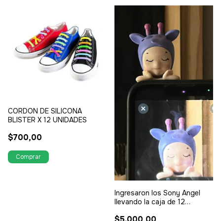
CORDON DE SILICONA
BLISTER X 12 UNIDADES
$700,00
Ingresaron los Sony Angel
llevando la caja de 12
unidades tenes 20% de
$5.000,00
descuento