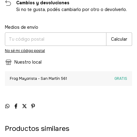
Cambios y devoluciones
Si no te gusta, podés cambiarlo por otro o devolverlo.
Entregas para el CP:
Cambiar CP
Medios de envío
Calcular
No sé mi código postal
Nuestro local
Frog Mayorista - San Martín 561
GRATIS
Productos similares