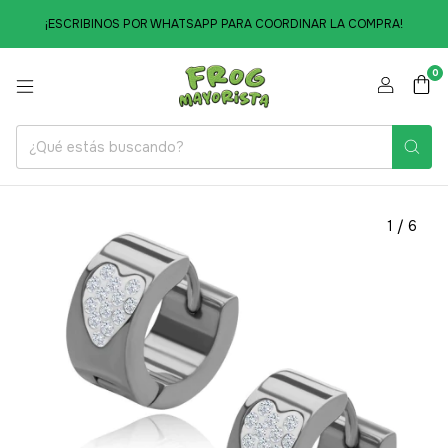
¡ESCRIBINOS POR WHATSAPP PARA COORDINAR LA COMPRA!
0
1
/
6