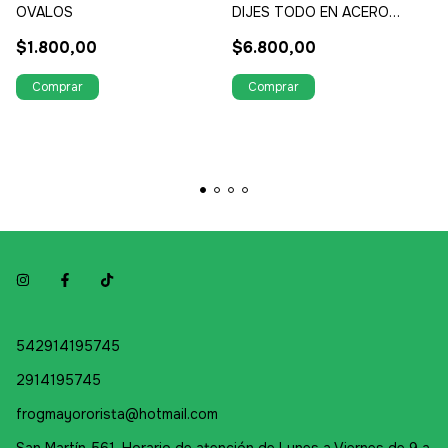
OVALOS
DIJES TODO EN ACERO
QUIRURGICO
$1.800,00
$6.800,00
542914195745
2914195745
frogmayororista@hotmail.com