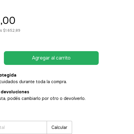
,00
os
$1.652,89
otegida
cuidados durante toda la compra.
 devoluciones
sta, podés cambiarlo por otro o devolverlo.
:
Cambiar CP
Calcular