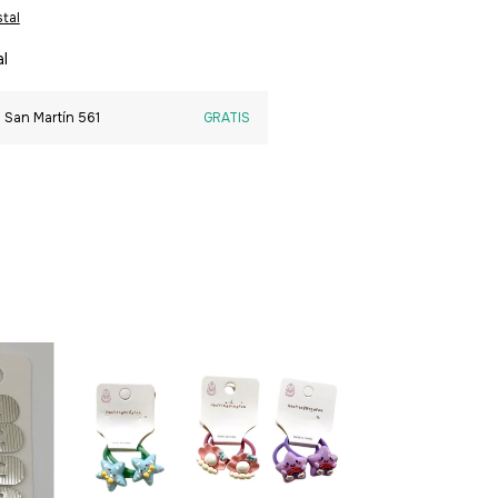
tal
al
 San Martín 561
GRATIS