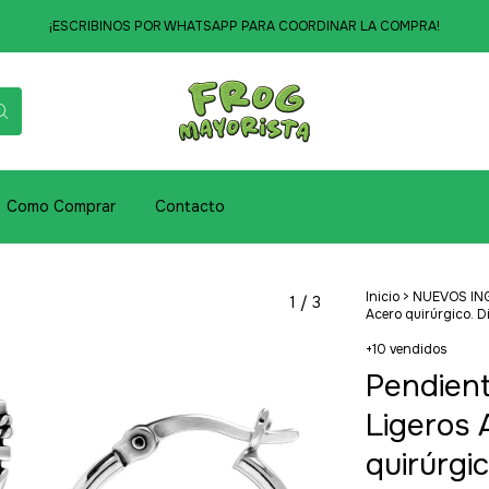
¡ESCRIBINOS POR WHATSAPP PARA COORDINAR LA COMPRA!
Como Comprar
Contacto
Inicio
>
NUEVOS IN
1
/
3
Acero quirúrgico. D
+10 vendidos
Pendient
Ligeros 
quirúrgi