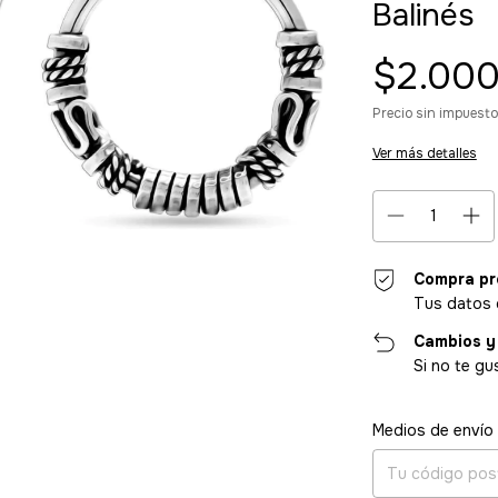
Balinés
$2.000
Precio sin impuest
Ver más detalles
Compra pr
Tus datos 
Cambios y
Si no te gu
Entregas para el CP
Medios de envío