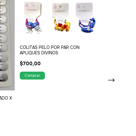
COLITAS PELO POR PAR CON
APLIQUES DIVINOS
$700,00
PULSERA PAND
EN ACERO QUI
$6.800,00
ADO X