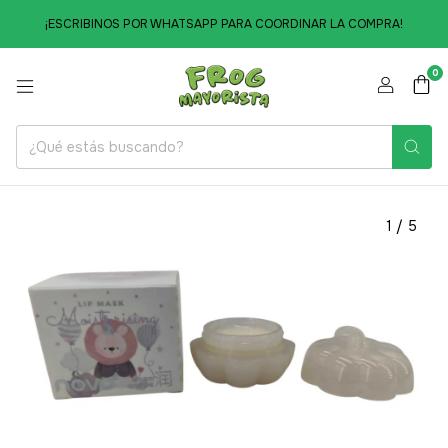
¡ESCRIBINOS POR WHATSAPP PARA COORDINAR LA COMPRA!
0
1
/
5