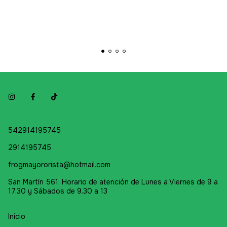
542914195745
2914195745
frogmayororista@hotmail.com
San Martín 561. Horario de atención de Lunes a Viernes de 9 a
17.30 y Sábados de 9.30 a 13
Inicio