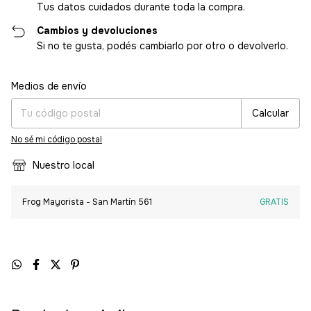
Tus datos cuidados durante toda la compra.
Cambios y devoluciones
Si no te gusta, podés cambiarlo por otro o devolverlo.
Entregas para el CP:
Cambiar CP
Medios de envío
Calcular
No sé mi código postal
Nuestro local
Frog Mayorista - San Martín 561
GRATIS