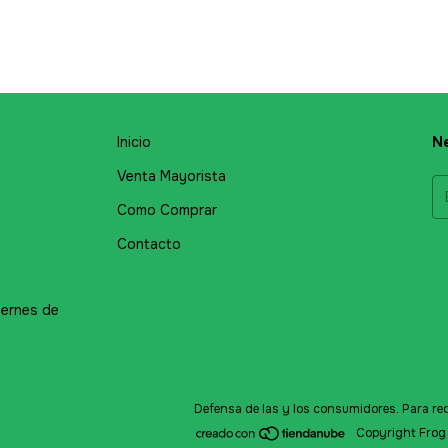
Inicio
Ne
Venta Mayorista
Como Comprar
Contacto
iernes de
Defensa de las y los consumidores. Para r
Copyright Frog 