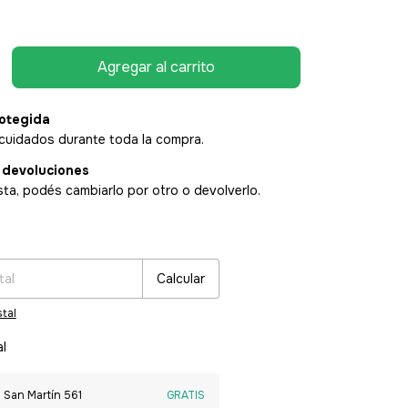
otegida
cuidados durante toda la compra.
 devoluciones
sta, podés cambiarlo por otro o devolverlo.
:
Cambiar CP
Calcular
tal
al
 San Martín 561
GRATIS