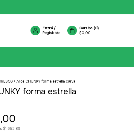
Entrá
/
Carrito
(
0
)
Registráte
$0,00
GRESOS
>
Aros CHUNKY forma estrella curva
UNKY forma estrella
,00
os
$1.652,89