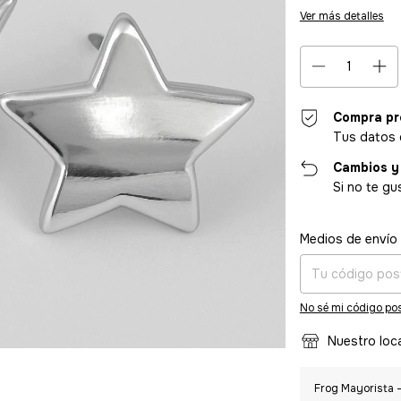
Ver más detalles
Compra pr
Tus datos 
Cambios y
Si no te gu
Entregas para el CP
Medios de envío
No sé mi código pos
Nuestro loc
Frog Mayorista -