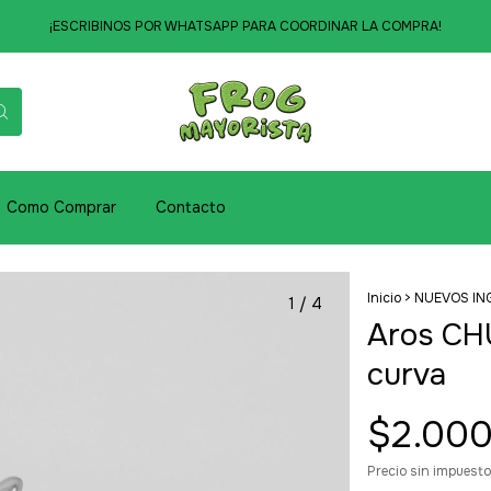
¡ESCRIBINOS POR WHATSAPP PARA COORDINAR LA COMPRA!
Como Comprar
Contacto
Inicio
>
NUEVOS IN
1
/
4
Aros CH
curva
$2.000
Precio sin impuest