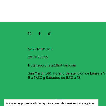
542914195745
2914195745
frogmayororista@hotmail.com
San Martín 561. Horario de atención de Lunes a V
9 a 17.30 y Sábados de 9.30 a 13
Medios de pago
Al navegar por este sitio
aceptás el uso de cookies
para agilizar