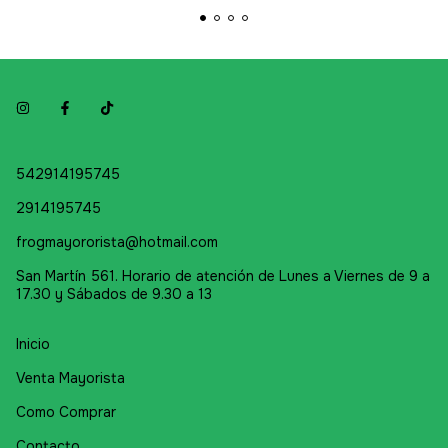
542914195745
2914195745
frogmayororista@hotmail.com
San Martín 561. Horario de atención de Lunes a Viernes de 9 a
17.30 y Sábados de 9.30 a 13
Inicio
Venta Mayorista
Como Comprar
Contacto