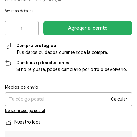
Precio sin impuestos
$2.479,34
Ver más detalles
Compra protegida
Tus datos cuidados durante toda la compra.
Cambios y devoluciones
Si no te gusta, podés cambiarlo por otro o devolverlo.
Entregas para el CP:
Cambiar CP
Medios de envío
Calcular
No sé mi código postal
Nuestro local