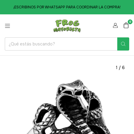
¡ESCRIBINOS POR WHATSAPP PARA COORDINAR LA COMPRA!
0
1
/
6