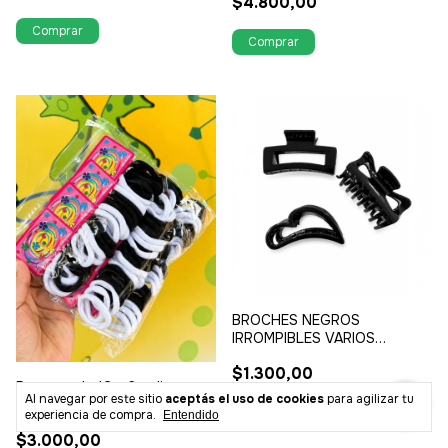
$4.800,00
BROCHES NEGROS
IRROMPIBLES VARIOS
MODELOS
$1.300,00
Paquete de 12 x 6 colitas
Al navegar por este sitio
aceptás el uso de cookies
para agilizar tu
lycra SÚPER CALIDAD en total
experiencia de compra.
Entendido
son 72 colitas en banco y
$3.000,00
negro o Negro solo