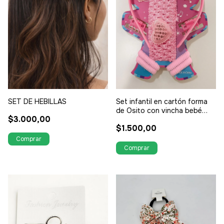
SET DE HEBILLAS
Set infantil en cartón forma
de Osito con vincha bebé
$3.000,00
más vincha plástica más dos
$1.500,00
colera con aplique 4 colitas
rosadas más 2 broches
rosados