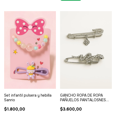
Set infantil pulsera y hebilla
GANCHO ROPA DE ROPA
Sanrio
PAÑUELOS PANTALOSNES
PARA DORNO EN LAS
$1.800,00
$3.600,00
CARTERAS (REALZA
CUALQUIER LOOK) FORMA DE