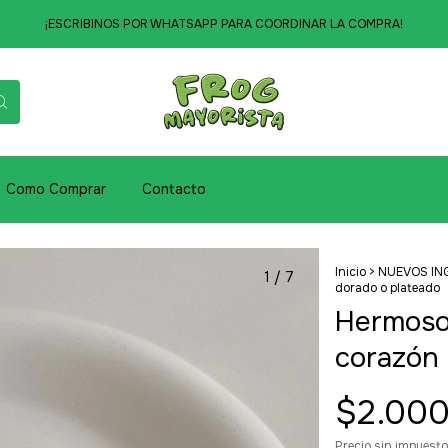
¡ESCRIBINOS POR WHATSAPP PARA COORDINAR LA COMPRA!
Como Comprar
Contacto
Inicio
>
NUEVOS IN
1
/
7
dorado o plateado
Hermoso
corazón 
$2.000
Precio sin impuest