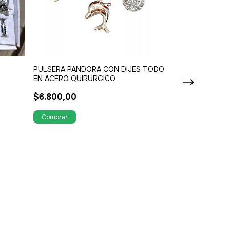
PULSERA PANDORA CON DIJES TODO
PULSERA ACE
EN ACERO QUIRURGICO
$1.800,00
$6.800,00