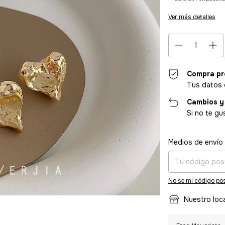
Ver más detalles
Compra pr
Tus datos 
Cambios y
Si no te gu
Entregas para el CP
Medios de envío
No sé mi código pos
Nuestro loc