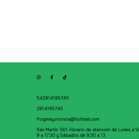
542914195745
2914195745
frogmayororista@hotmail.com
San Martín 561. Horario de atención de Lunes a V
9 a 17.30 y Sábados de 9.30 a 13