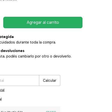
otegida
cuidados durante toda la compra.
 devoluciones
sta, podés cambiarlo por otro o devolverlo.
:
Cambiar CP
Calcular
tal
al