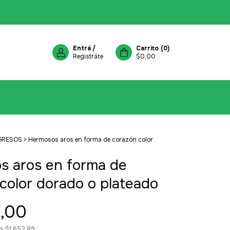
Entrá
/
Carrito
(
0
)
Registráte
$0,00
GRESOS
>
Hermosos aros en forma de corazón color
s aros en forma de
color dorado o plateado
,00
os
$1.652,89